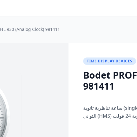
IL 930‎ (Analog Clock) 981411
TIME DISPLAY DEVICES
Bodet PROFI
981411
ساعة تناظرية ثانوية (single-face) بقطر 30 سم، بإظهار الساعات/الدقائق/